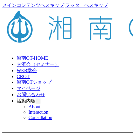
メインコンテンツへスキップ
フッターへスキップ
湘南OT-HOME
交流会（セミナー）
WEB学会
CROT
湘南OTショップ
マイページ
お問い合わせ
活動内容
About
Interaction
Consultation