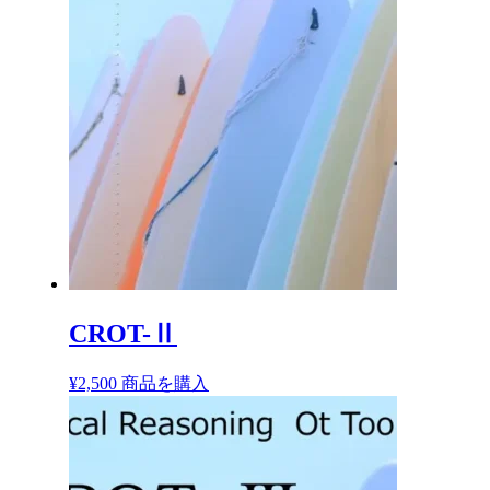
CROT-Ⅱ
¥
2,500
商品を購入